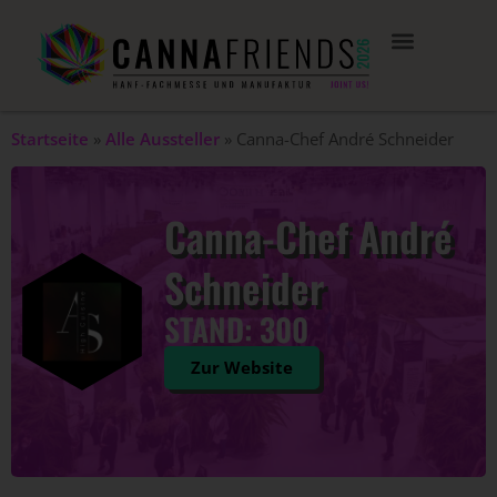
Startseite
»
Alle Aussteller
»
Canna-Chef André Schneider
Canna-Chef André
Schneider
STAND: 300
Zur Website