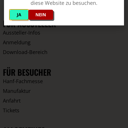
diese Website zu besuchen.
JA
NEIN
FÜR AUSSTELLER
Aussteller-Infos
Anmeldung
Download-Bereich
FÜR BESUCHER
Hanf-Fachmesse
Manufaktur
Anfahrt
Tickets