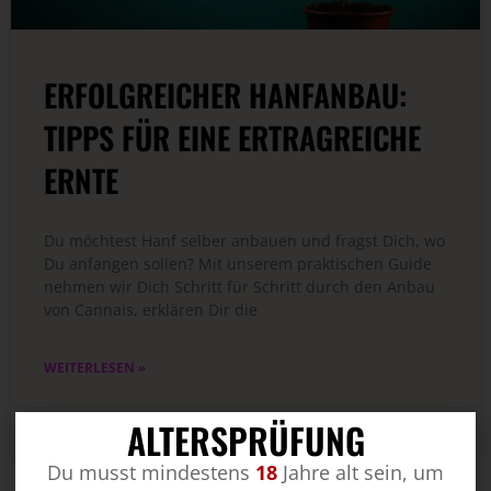
ERFOLGREICHER HANFANBAU:
TIPPS FÜR EINE ERTRAGREICHE
ERNTE
Du möchtest Hanf selber anbauen und fragst Dich, wo
Du anfangen sollen? Mit unserem praktischen Guide
nehmen wir Dich Schritt für Schritt durch den Anbau
von Cannais, erklären Dir die
WEITERLESEN »
ALTERSPRÜFUNG
20. März 2024
Du musst mindestens
18
Jahre alt sein, um